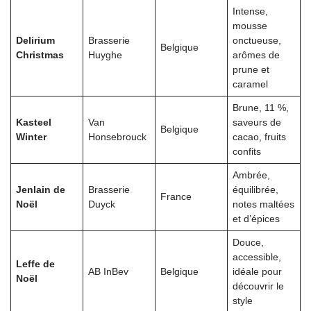
Intense,
mousse
Delirium
Brasserie
onctueuse,
Belgique
Christmas
Huyghe
arômes de
prune et
caramel
Brune, 11 %,
Kasteel
Van
saveurs de
Belgique
Winter
Honsebrouck
cacao, fruits
confits
Ambrée,
Jenlain de
Brasserie
équilibrée,
France
Noël
Duyck
notes maltées
et d’épices
Douce,
accessible,
Leffe de
AB InBev
Belgique
idéale pour
Noël
découvrir le
style