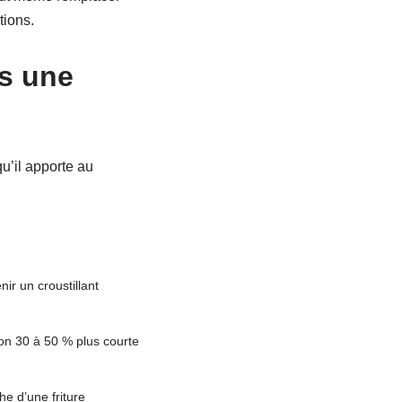
tions.
ns une
qu’il apporte au
nir un croustillant
son 30 à 50 % plus courte
he d’une friture