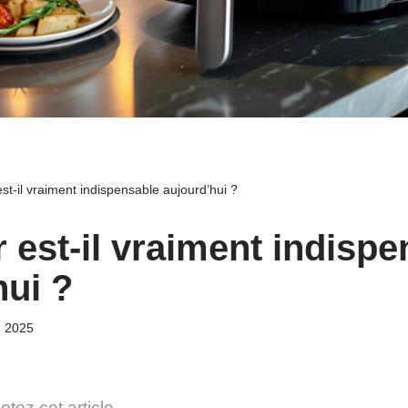
 est-il vraiment indispensable aujourd’hui ?
r est-il vraiment indisp
hui ?
, 2025
otez cet article