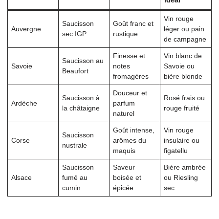
Vin rouge
Saucisson
Goût franc et
Auvergne
léger ou pain
sec IGP
rustique
de campagne
Finesse et
Vin blanc de
Saucisson au
Savoie
notes
Savoie ou
Beaufort
fromagères
bière blonde
Douceur et
Saucisson à
Rosé frais ou
Ardèche
parfum
la châtaigne
rouge fruité
naturel
Goût intense,
Vin rouge
Saucisson
Corse
arômes du
insulaire ou
nustrale
maquis
figatellu
Saucisson
Saveur
Bière ambrée
Alsace
fumé au
boisée et
ou Riesling
cumin
épicée
sec