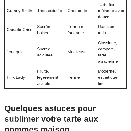
Tarte fine,
Granny Smith
Très acidulée
Croquante
mélange avec
douce
Sucrée,
Ferme et
Rustique,
Canada Grise
boisée
fondante
tatin
Classique,
Sucrée-
compote,
Jonagold
Moelleuse
acidulée
tarte
alsacienne
Fruité,
Moderne,
Pink Lady
légèrement
Ferme
esthétique,
acidulé
fine
Quelques astuces pour
sublimer votre tarte aux
pommes maison